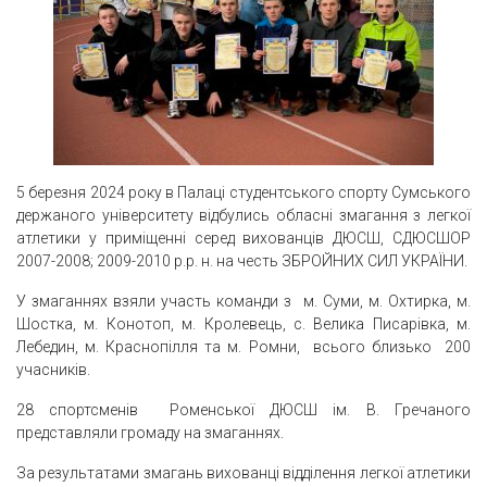
5 березня 2024 року в Палаці студентського спорту Сумського
держаного університету відбулись обласні змагання з легкої
атлетики у приміщенні серед вихованців ДЮСШ, СДЮСШОР
2007-2008; 2009-2010 р.р. н. на честь ЗБРОЙНИХ СИЛ УКРАЇНИ.
У змаганнях взяли участь команди з м. Суми, м. Охтирка, м.
Шостка, м. Конотоп, м. Кролевець, с. Велика Писарівка, м.
Лебедин, м. Краснопілля та м. Ромни, всього близько 200
учасників.
28 спортсменів Роменської ДЮСШ ім. В. Гречаного
представляли громаду на змаганнях.
За результатами змагань вихованці відділення легкої атлетики