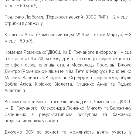
місце – 50 м з/б,
Павленко Любомир (Перехрестівський ЗЗСО РМР) – 2 місце –
стрибки в довжину,
Кліщенко Анна (Роменський ліцей № 4 ім. Тетяни Маркус) – 3
місце – 50 з/б.
Команда Роменської ДЮСШ ім. В. Гречаного виборола 1 місце
в естафетах 4 х 200 м серед дівчат та хлопців: переможцями в
естафеті серед хлопців стали Москалець Ярослав, Білоус
Дмитро (Роменський ліцей № 4 ім. Тетяни Маркус), Кононенко
Максим, Василенко Владислав. Серед дівчат перемогу здобули
Вобла Аліса, Кірієнко Віолетта, Кліщенко Анна та Редька
Анастасія .
Вітаємо спортсменів, тренерів-викладачів Роменської ДЮСШ
ім. В. Гречаного Олександра Лісненко, Миколу та Валентину
Савицьких з результативним виступом та бажаємо
подальших успіхів у спорті.
Дякуємо ЗСУ за захист та можливість взяти участь у