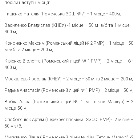
посіли наступні місця:
Тищенко Наталія (Роменська ЗОШ № 7) – 1 місце – 400м,
Василенко Владислав (КНЕУ) -1 місце – 50 м з/б та 1 місце –
400 м,
Кононенко Максим (Роменський ліцей № 2 РМР) – 1 місце – 50
м з/б та 2 місце – 200 м,
Кірієнко Віолетта (Роменський ліцей № 1 РМР) – 2 місце – біг
400 м,
Москалець Ярослав (КНЕУ) – 2 місце – 50 м та 2 місце – 200 м,
Редька Анастасія (Роменський ліцей № 1 РМР) – 2 місце – 50 м,
Вобла Аліса (Роменський ліцей № 4 ім. Тетяни Маркус) – 2
місце 50 м,
Слободянюк Артем (Перехрестівський ЗЗСО РМР)- 2 місце –
50 м з/б,
Микитенко Діана ( Роменський ліцей № 4 ім. Тетяни Маркус) -2