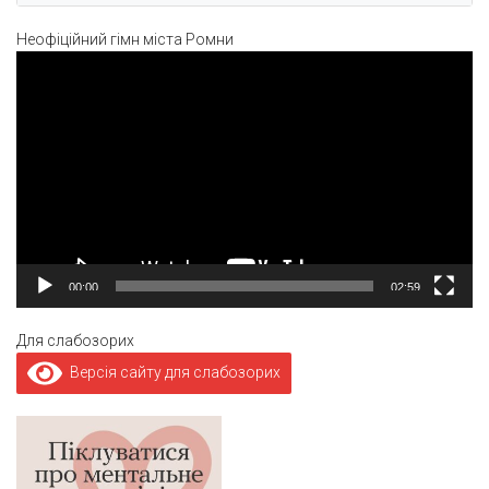
Неофіційний гімн міста Ромни
Відеопрогравач
00:00
02:59
Для слабозорих
Версія сайту для слабозорих