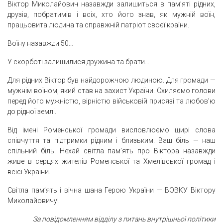
Віктор Миколайович назавжди залишиться в пам’яті рідних,
друзів, побратимів і всіх, хто його знав, як мужній воїн,
працьовита людина та справжній патріот своєї країни.
Воїну назавжди 50…
У скорботі залишилися дружина та брати…
Для рідних Віктор був найдорожчою людиною. Для громади —
мужнім воїном, який став на захист України. Схиляємо голови
перед його мужністю, вірністю військовій присязі та любов’ю
до рідної землі.
Від імені Роменської громади висловлюємо щирі слова
співчуття та підтримки рідним і близьким. Ваш біль — наш
спільний біль. Нехай світла пам’ять про Віктора назавжди
живе в серцях жителів Роменської та Хмелівської громад і
всієї України.
Світла пам’ять і вічна шана Герою України — ВОВКУ Віктору
Миколайовичу!
За повідомленням відділу з питань внутрішньої політики