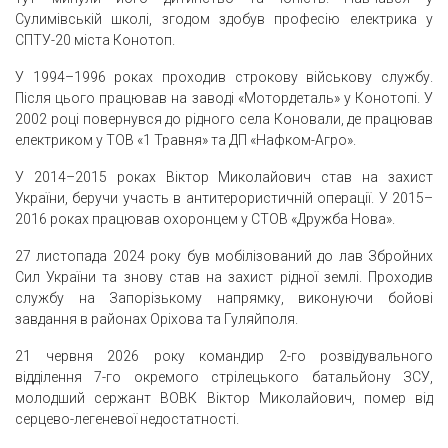
Сулимівській школі, згодом здобув професію електрика у
СПТУ-20 міста Конотоп.
У 1994–1996 роках проходив строкову військову службу.
Після цього працював на заводі «Мотордеталь» у Конотопі. У
2002 році повернувся до рідного села Коновали, де працював
електриком у ТОВ «1 Травня» та ДП «Нафком-Агро».
У 2014–2015 роках Віктор Миколайович став на захист
України, беручи участь в антитерористичній операції. У 2015–
2016 роках працював охоронцем у СТОВ «Дружба Нова».
27 листопада 2024 року був мобілізований до лав Збройних
Сил України та знову став на захист рідної землі. Проходив
службу на Запорізькому напрямку, виконуючи бойові
завдання в районах Оріхова та Гуляйполя.
21 червня 2026 року командир 2-го розвідувального
відділення 7-го окремого стрілецького батальйону ЗСУ,
молодший сержант ВОВК Віктор Миколайович, помер від
серцево-легеневої недостатності.