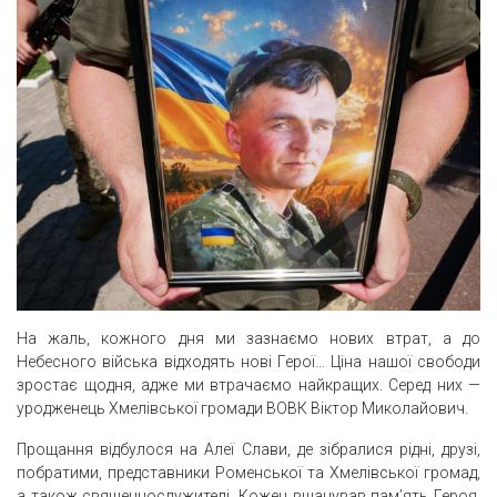
На жаль, кожного дня ми зазнаємо нових втрат, а до
Небесного війська відходять нові Герої… Ціна нашої свободи
зростає щодня, адже ми втрачаємо найкращих. Серед них —
уродженець Хмелівської громади ВОВК Віктор Миколайович.
Прощання відбулося на Алеї Слави, де зібралися рідні, друзі,
побратими, представники Роменської та Хмелівської громад,
а також священнослужителі. Кожен вшанував пам’ять Героя,