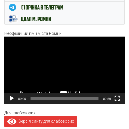
Неофіційний гімн міста Ромни
Відеопрогравач
00:00
02:59
Для слабозорих
Версія сайту для слабозорих