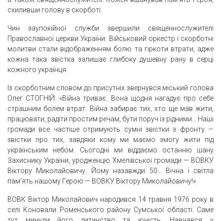
схиливши голову в скорботі.
Чин заупокійної служби звершили священнослужителі
Православної церкви України. Військовий оркестр і скорботні
молитви стали відображенням болю та гіркоти втрати, адже
кожна така звістка залишає глибоку душевну рану в серці
кожного українця.
Із скорботним словом до присутніх звернувся міський голова
Олег СТОГНІЙ: «Війна триває. Вона щодня нагадує про себе
страшним болем втрат. Війна забирає тих, хто ще мав жити,
працювати, радіти простим речам, бути поруч із рідними… Наші
громади все частіше отримують сумні звістки з фронту —
звістки про тих, завдяки кому ми маємо змогу жити під
українським небом. Сьогодні ми віддаємо останню шану
Захиснику України, уродженцю Хмелівської громади — ВОВКУ
Віктору Миколайовичу. Йому назавжди 50… Вічна і світла
пам’ять нашому Герою — ВОВКУ Віктору Миколайовичу!»
ВОВК Віктор Миколайович народився 14 травня 1976 року в
селі Коновали Роменського району Сумської області. Саме
тут минули його дитинство та юність. Навчався у