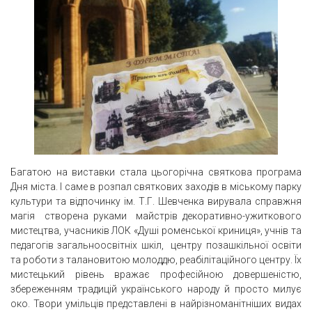
Багатою на виставки стала цьогорічна святкова програма
Дня міста. І саме в розпал святкових заходів в міському парку
культури та відпочинку ім. Т.Г. Шевченка вирувала справжня
магія створена руками майстрів декоративно-ужиткового
мистецтва, учасників ЛОК «Душі роменської криниця», учнів та
педагогів загальноосвітніх шкіл, центру позашкільної освіти
та роботи з талановитою молоддю, реабілітаційного центру. Їх
мистецький рівень вражає професійною довершеністю,
збереженням традицій українського народу й просто милує
око. Твори умільців представлені в найрізноманітніших видах