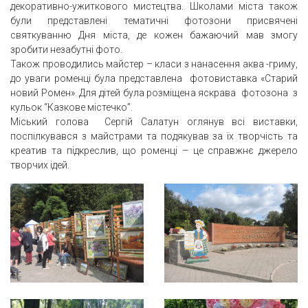
декоративно-ужиткового мистецтва. Школами міста також
були представлені тематичні фотозони присвячені
святкуванню Дня міста, де кожен бажаючий мав змогу
зробити незабутні фото.
Також проводились майстер – класи з нанасення аква -гриму,
до уваги роменці була представлена фотовиставка «Старий
новий Ромен». Для дітей була розміщена яскрава фотозона з
кульок “Казкове містечко”.
Міський голова Сергій Салатун оглянув всі виставки,
поспілкувався з майстрами та подякував за їх творчість та
креатив та підкреслив, що роменці – це справжнє джерело
творчих ідей.