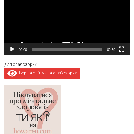
00:00
02:59
Для слабозорих
Версія сайту для слабозорих