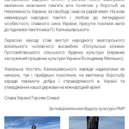
хвилиною мовчання пам’ять всіх полеглих у боротьбі за
Незалежність України, за свободу і мир на рідній землі. На знак
невмирущої народної пам’яті і любові до легендарної
особистості, славного сина України, присутні поклали квіти
до підніжжя пам’ятника П.І. Калнишевського.
Окрасою заходу став виступ народного аматорського
вокального чоловічого ансамблю «Посульські козаки»
Пустовійтівського сільського будинку культури (керівник
заслужений працівник культури України Володимир Мелешко).
Унікальна постать Калнишевського завжди надихатиме як
нинішнє, так і прийдешні покоління, на звитяжну боротьбу
заради перемоги добра і справедливості в Україні та
утвердження нашої держави на міжнародній арені!
Слава Україні! Героям Слава!
За повідомленням Відділу культури РМР