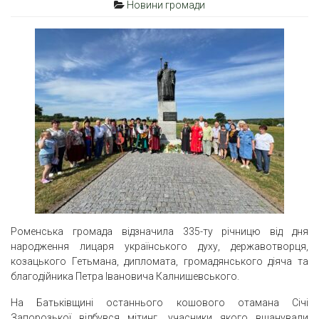
Новини громади
Роменська громада відзначила 335-ту річницю від дня
народження лицаря українського духу, державотворця,
козацького Гетьмана, дипломата, громадянського діяча та
благодійника Петра Івановича Калнишевського.
На Батьківщині останнього кошового отамана Січі
Запорозької відбувся мітинг, учасники якого вшанували