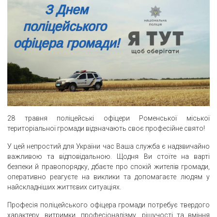
28 травня поліцейські офіцери Роменської міської
територіальної громади відзначають своє професійне свято!
У цей непростий для України час Ваша служба є надзвичайно
важливою та відповідальною. Щодня Ви стоїте на варті
безпеки й правопорядку, дбаєте про спокій жителів громади,
оперативно реагуєте на виклики та допомагаєте людям у
найскладніших життєвих ситуаціях.
Професія поліцейського офіцера громади потребує твердого
характеру, витримки, професіоналізму, рішучості та вміння