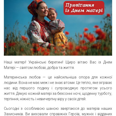
Наші матері! Українські берегині! Щиро вітаю Вас із Днем
Матері — святом любові, добра та життя.
Материнська любов — це найсильніша опора для кожної
людини. Вона не має меж і не знає втоми. Це тепло, яке зігріває
нас від першого подиху і супроводжує протягом усього
життя. Дякую кожній матері за безсонні ночі, щоденну турботу,
терпіння, ніжність і невичерпну віру у своїх дітей.
Сьогодні з особливою шаною звертаюся до матерів наших
Захисників. Ви виховали справжніх Героїв, мужніх і відданих