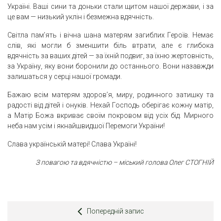
Україні. Ваші сини та доньки стали щитом нашої держави, і за
це вам — низький уклін і безмежна вдячність.
Світла пам’ять і вічна шана матерям загиблих Героїв. Немає
слів, які могли б зменшити біль втрати, але є глибока
вдячність за ваших дітей — за їхній подвиг, за їхню жертовність,
за Україну, яку вони боронили до останнього. Вони назавжди
залишаться у серці нашої громади.
Бажаю всім матерям здоров’я, миру, родинного затишку та
радості від дітей і онуків. Нехай Господь оберігає кожну матір,
а Матір Божа вкриває своїм покровом від усіх бід. Мирного
неба нам усім і якнайшвидшої Перемоги України!
Слава українській матері! Слава Україні!
З повагою та вдячністю – міський голова Олег СТОГНІЙ
Попередній запис