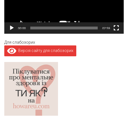
00:00
02:59
Для слабозорих
Версія сайту для слабозорих