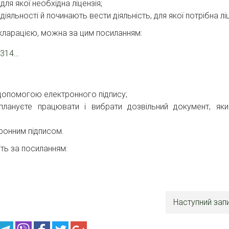
 для якої необхідна ліцензія;
 діяльності й починають вести діяльність, для якої потрібна ліц
кларацією, можна за цим посиланням:
0314…
а допомогою електронного підпису;
 плануєте працювати і вибрати дозвільний документ, як
ронним підписом.
ть за посиланням:
Наступний зап