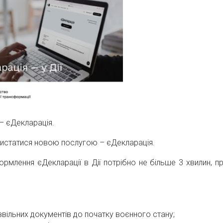
 – єДекларація.
ористатися новою послугою – єДекларація.
рмлення єДекларації в Дії потрібно не більше 3 хвилин, п
дозвільних документів до початку воєнного стану;