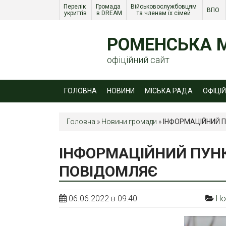
Перелік 
Громада 
Військовослужбовцям 
ВПО 
укриттів
в DREAM
та членам їх сімей 
РОМЕНСЬКА М
офіційний сайт
ГОЛОВНА
НОВИНИ
МІСЬКА РАДА
ОФІЦІ
Головна
»
Новини громади
»
ІНФОРМАЦІЙНИЙ 
ІНФОРМАЦІЙНИЙ ПУН
ПОВІДОМЛЯЄ
06.06.2022 в 09:40
Но