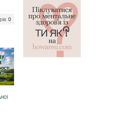
рів:
0
АНОЇ