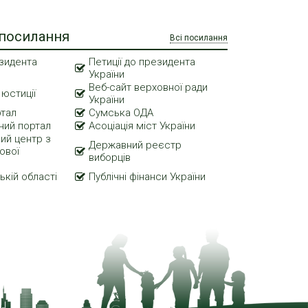
 посилання
Всі посилання
зидента
Петиції до президента
України
Веб-сайт верховної ради
 юстиції
України
ртал
Сумська ОДА
ний портал
Асоціація міст України
ий центр з
Державний реєстр
ової
виборців
ькій області
Публічні фінанси України