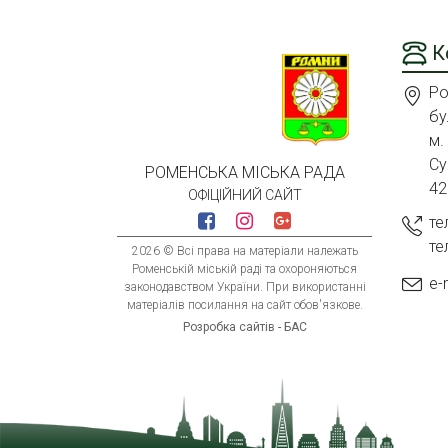
К
Ро
бу
м.
Су
РОМЕНСЬКА МІСЬКА РАДА
42
ОФІЦІЙНИЙ САЙТ
те
те
2026 © Всі права на матеріали належать
Роменській міській раді та охороняються
e-
законодавством України. При використанні
матеріалів посилання на сайт обов'язкове.
Розробка сайтів - БАС