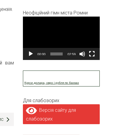
ензія.
Неофіційний гімн міста Ромни
Відеопрогравач
00:00
02:59
ий вам
Курси долара, євро і рубля по банках
Для слабозорих
Версія сайту для
слабозорих
ис