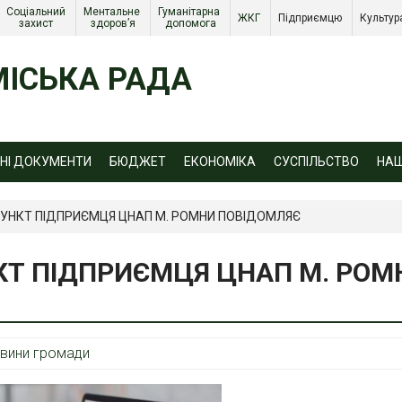
Соціальний 
Ментальне 
Гуманітарна 
ЖКГ 
Підприємцю 
Культур
захист 
здоров’я
допомога
ІСЬКА РАДА
ЙНІ ДОКУМЕНТИ
БЮДЖЕТ
ЕКОНОМІКА
СУСПІЛЬСТВО
НА
ПУНКТ ПІДПРИЄМЦЯ ЦНАП М. РОМНИ ПОВІДОМЛЯЄ
КТ ПІДПРИЄМЦЯ ЦНАП М. РОМ
вини громади