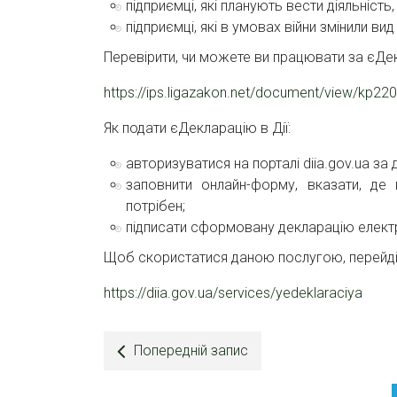
підприємці, які планують вести діяльність,
підприємці, які в умовах війни змінили вид
Перевірити, чи можете ви працювати за єДе
https://ips.ligazakon.net/document/view/kp22
Як подати єДекларацію в Дії:
авторизуватися на порталі diia.gov.ua з
заповнити онлайн-форму, вказати, де
потрібен;
підписати сформовану декларацію елект
Щоб скористатися даною послугою, перейді
https://diia.gov.ua/services/yedeklaraciya
Попередній запис