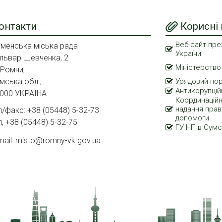
онтакти
Корисні
Веб-сайт пре
менська міська рада
України
львар Шевченка, 2
Міністерство
 Ромни,
мська обл.,
Урядовий по
Антикорупцій
000 УКРАЇНА
Координаційн
надання прав
л/факс: +38 (05448) 5-32-73
допомоги
л, +38 (05448) 5-32-75
ГУ НП в Сумс
mail: misto@romny-vk.gov.ua