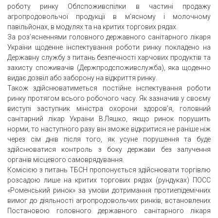
роботу ринку Облспоживспілки в частині продажу
агропродовольчої продукції в м’ясному і молочному
павільйонах, в модулях та на критих торгових рядах.
За роз’ясненнями головного державного санітарного лікаря
України щоденне інспектування роботи ринку покладено на
Державну службу з питань безпечності харчових продуктів та
захисту споживачів (Держпродспоживслужба), яка щоденно
видає дозвіл або заборону на відкриття ринку.
Також здійснюватиметься постійне інспектування роботи
ринку протягом всього робочого часу. Як зазначив у своєму
виступі заступник міністра охорони здоров’я, головний
санітарний лікар України В.Ляшко, якщо ринок порушить
норми, то наступного разу він зможе відкритися не раніше ніж
через сім днів після того, як усуне порушення та буде
здійснюватися контроль з боку держави без залучення
органів місцевого самоврядування.
Комісією з питань ТБСН пропонується здійснювати торгівлю
розсадою лише на критих торгових рядах (рундуках) ПОСС
«Роменський ринок» за умови дотримання протиепідемічних
вимог до діяльності агропродовольчих ринків, встановлених
Постановою головного державного санітарного лікаря