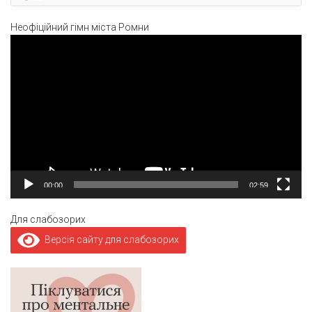
Неофіційний гімн міста Ромни
Відеопрогравач
00:00
02:59
Для слабозорих
Версія сайту для слабозорих