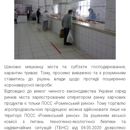
Шановні мешканці міста та суб’єкти господарювання,
карантин триває. Тому, просимо виважено та з розумінням
ставитись до рішень влади щодо протидії поширенню
коронавірусної хвороби.
Відповідно до вимог чинного законодавства України серед
ринків міста зареєстрованим оператором ринку харчових
продуктів є тільки ПОСС «Роменський ринок». Тому торгівлю
агропродовольчою продукцією можна здійснювати лише на
території ПОСС «Роменський ринок». За рішенням міської
комісії з питань техно
генно-екологічної безпеки та
надзвичайних ситуацій (ТБНС) від 04.05.2020 дозволено