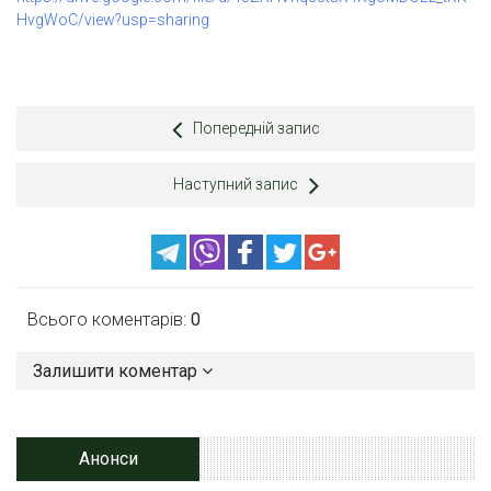
HvgWoC/view?usp=sharing
Попередній запис
Наступний запис
Всього коментарів:
0
Залишити коментар
Анонси