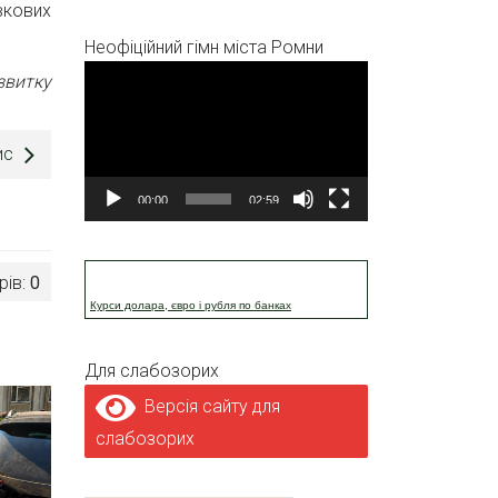
вкових
Неофіційний гімн міста Ромни
Відеопрогравач
звитку
ис
00:00
02:59
рів:
0
Курси долара, євро і рубля по банках
Для слабозорих
Версія сайту для
слабозорих