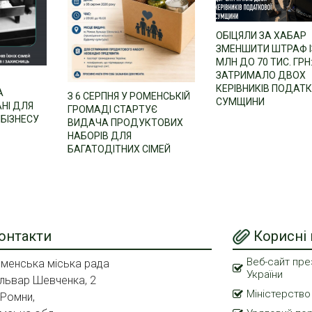
ОБІЦЯЛИ ЗА ХАБАР
ЗМЕНШИТИ ШТРАФ ІЗ
МЛН ДО 70 ТИС. ГРН
ЗАТРИМАЛО ДВОХ
КЕРІВНИКІВ ПОДАТ
А
З 6 СЕРПНЯ У РОМЕНСЬКІЙ
СУМЩИНИ
НІ ДЛЯ
ГРОМАДІ СТАРТУЄ
БІЗНЕСУ
ВИДАЧА ПРОДУКТОВИХ
НАБОРІВ ДЛЯ
БАГАТОДІТНИХ СІМЕЙ
онтакти
Корисні
Веб-сайт пре
менська міська рада
України
львар Шевченка, 2
Міністерство
 Ромни,