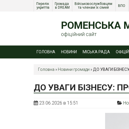
Перелік 
Громада 
Військовослужбовцям 
ВПО 
укриттів
в DREAM
та членам їх сімей 
РОМЕНСЬКА М
офіційний сайт
ГОЛОВНА
НОВИНИ
МІСЬКА РАДА
ОФІЦІ
Головна
»
Новини громади
»
ДО УВАГИ БІЗНЕСУ
ДО УВАГИ БІЗНЕСУ: П
23.06.2026 в 15:51
Но