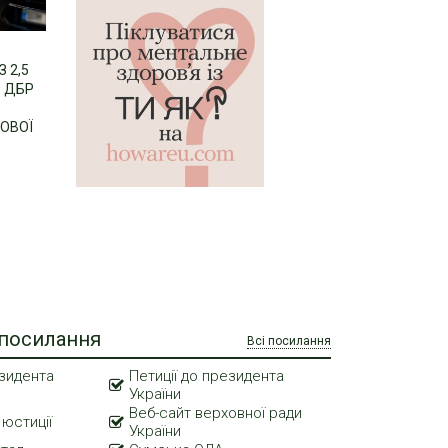
 2,5
: ДБР
КОВОЇ
 посилання
Всі посилання
зидента
Петиції до президента
України
Веб-сайт верховної ради
 юстиції
України