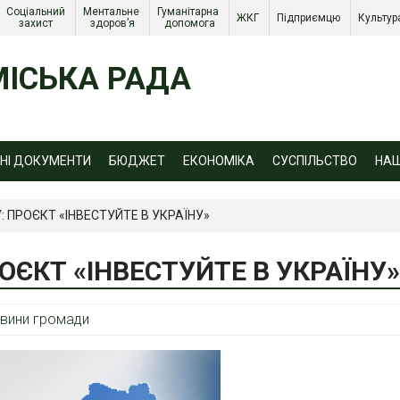
Соціальний 
Ментальне 
Гуманітарна 
ЖКГ 
Підприємцю 
Культур
захист 
здоров’я
допомога
ІСЬКА РАДА
ЙНІ ДОКУМЕНТИ
БЮДЖЕТ
ЕКОНОМІКА
СУСПІЛЬСТВО
НА
: ПРОЄКТ «ІНВЕСТУЙТЕ В УКРАЇНУ»
РОЄКТ «ІНВЕСТУЙТЕ В УКРАЇНУ»
вини громади