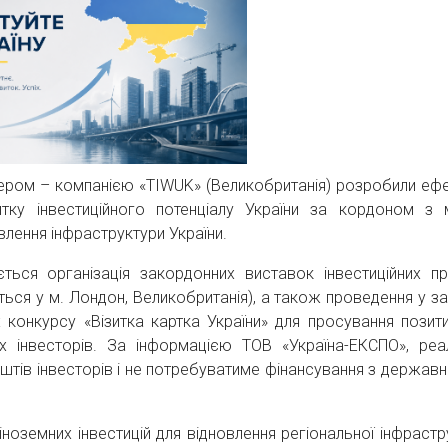
нером – компанією «TIWUK» (Великобританія) розробили ефе
витку інвестиційного потенціалу України за кордоном з
влення інфраструктури України.
ться організація закордонних виставок інвестиційних пр
ується у м. Лондон, Великобританія), а також проведення у з
 конкурсу «Візитка картка України» для просування позит
 інвесторів. За інформацією ТОВ «Україна-ЕКСПО», реал
штів інвесторів і не потребуватиме фінансування з державн
оземних інвестицій для відновлення регіональної інфрастр