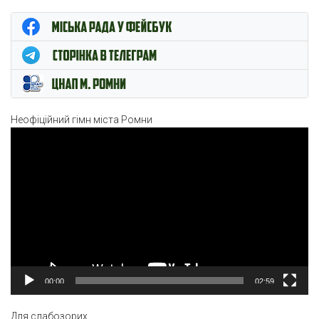
ЦНАП м. Ромни
Неофіційний гімн міста Ромни
Відеопрогравач
00:00
02:59
Для слабозорих