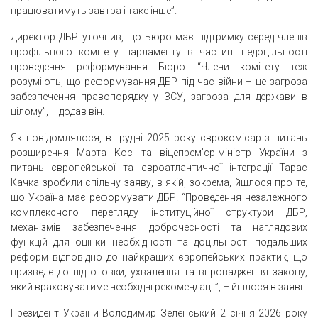
працюватимуть завтра і таке інше”.
Директор ДБР уточнив, що Бюро має підтримку серед членів
профільного комітету парламенту в частині недоцільності
проведення реформування Бюро. “Члени комітету теж
розуміють, що реформування ДБР під час війни – це загроза
забезпечення правопорядку у ЗСУ, загроза для держави в
цілому”, – додав він.
Як повідомлялося, в грудні 2025 року єврокомісар з питань
розширення Марта Кос та віцепрем’єр-міністр України з
питань європейської та євроатлантичної інтеграції Тарас
Качка зробили спільну заяву, в якій, зокрема, йшлося про те,
що Україна має реформувати ДБР. “Проведення незалежного
комплексного перегляду інституційної структури ДБР,
механізмів забезпечення доброчесності та наглядових
функцій для оцінки необхідності та доцільності подальших
реформ відповідно до найкращих європейських практик, що
призведе до підготовки, ухвалення та впровадження закону,
який враховуватиме необхідні рекомендації”, – йшлося в заяві.
Президент України Володимир Зеленський 2 січня 2026 року