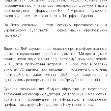
подобається окремим фігурантам наших кримінальних
проваджень і вони через свої медіаресурси формують думку
про необхідність реформування Бюро”, – розказав Сухачов в
ексклюзивному інтерв’ю агентству “Інтерфакс-Україна”.
За його словами, ці тези “активно просуваються і в
українському суспільстві, і серед наших європейських
партнерів”.
Директор ДБР зауважив, що Бюро не проти реформування в
контексті вдосконалення роботи відомства. “Ми проти підміни
понять, коли під словами про “реформу” приховані зовсім
інші, цілком прагматичні інтереси. Та й зрештою в базових
вимогах ЄС йдеться про проведення комплексного огляду
інституційного забезпечення ДБР, що закріплено у
відповідному розпорядженні нашого Уряду”, – пояснив він.
Сухачов зазначив, що бюджет відомства не передбачає
залучення міжнародних аудиторів, до того ж ДБР має чутливі
кримінальні провадження та інформацію з обмеженим
грифом, тому аудит ДБР проводила Рахункова палата.