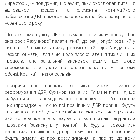
Директор ДБР повідомив, що аудит, який охоплював питання
відповідності процесів та елементів інституційного
забезпечення ДБР вимогам законодавства, було завершено в
червні цього року
“По кожному пункту ДБР отримало позитивну оцінку. Так,
висновок Рахункової палати, який, до речі, опублікований у
них на сайті, містить низку рекомендацій і для Уряду, і для
Верховної Ради, і для ДБР щодо вдосконалення тих чи інших
процесів, але загальний висновок аудиту, що Бюро
спроможне виконувати поставлені завдання у повному
обсязі. Крапка”, – наголосив він.
Говорячи про наслідки, до яких може призвести
реформування ДБР, Сухачов зазначив: “У мене питання, що
відбудеться зі станом досудового розслідування більшості із
них (проваджень), якщо всі працівники ДБР повинні будуть
піти на атестацію? До неї потрібно готуватися, і не один день.
372 тис. розслідувань одразу зупиняться і всі наші фігуранти з
підозрами “зависнуть у повітрі”. Не будуть проводитися
експертизи та якісні слідчі дії, тому що наші співробітники
будуть думати не про розслідування, а про те, де вони