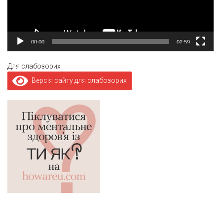
00:00
02:59
Для слабозорих
Версія сайту для слабозорих