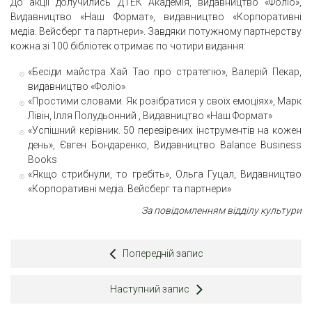
До акції долучились ДТЕК Академія, видавництво «Фоліо»,
Видавництво «Наш Формат», видавництво «Корпоративні
медіа. Вейсберг та партнери». Завдяки потужному партнерству
кожна зі 100 бібліотек отримає по чотири видання:
«Бесіди майстра Хай Тао про стратегію», Валерій Пекар,
видавництво «Фоліо»
«Простими словами. Як розібратися у своїх емоціях», Марк
Лівін, Ілля Полудьонний , Видавництво «Наш Формат»
«Успішний керівник. 50 перевірених інструментів на кожен
день», Євген Бондаренко, Видавництво Balance Business
Books
«Якщо стрибнули, то гребіть», Ольга Гуцал, Видавництво
«Корпоративні медіа. Вейсберг та партнери»
За повідомленням відділу культури
Попередній запис
Наступний запис