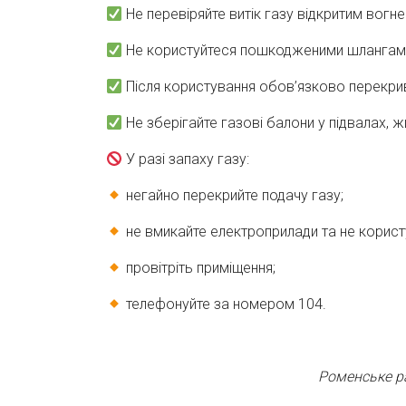
Не перевіряйте витік газу відкритим вогн
Не користуйтеся пошкодженими шлангам
Після користування обов’язково перекрив
Не зберігайте газові балони у підвалах, 
У разі запаху газу:
негайно перекрийте подачу газу;
не вмикайте електроприлади та не корист
провітріть приміщення;
телефонуйте за номером 104.
Роменське ра