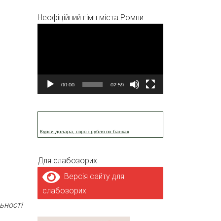
Неофіційний гімн міста Ромни
Відеопрогравач
00:00
02:59
Курси долара, євро і рубля по банках
Для слабозорих
Версія сайту для
слабозорих
ьності