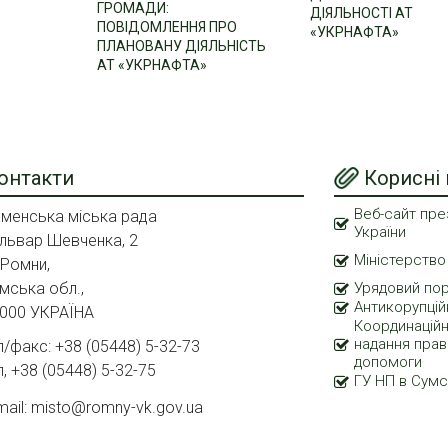
ГРОМАДИ:
ДІЯЛЬНОСТІ АТ
ПОВІДОМЛЕННЯ ПРО
«УКРНАФТА»
ПЛАНОВАНУ ДІЯЛЬНІСТЬ
АТ «УКРНАФТА»
онтакти
Корисні
Веб-сайт пре
менська міська рада
України
львар Шевченка, 2
Міністерство
 Ромни,
мська обл.,
Урядовий по
Антикорупцій
000 УКРАЇНА
Координаційн
надання прав
л/факс: +38 (05448) 5-32-73
допомоги
л, +38 (05448) 5-32-75
ГУ НП в Сумс
mail: misto@romny-vk.gov.ua