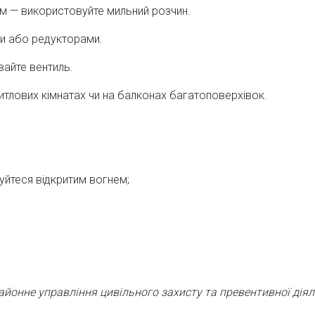
ем — використовуйте мильний розчин.
и або редукторами.
айте вентиль.
житлових кімнатах чи на балконах багатоповерхівок.
уйтеся відкритим вогнем;
йонне управління цивільного захисту та превентивної діял