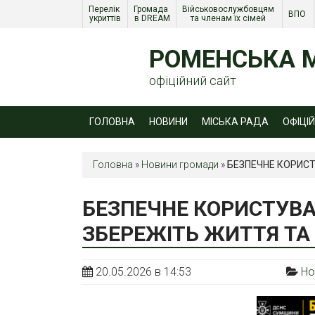
Перелік 
Громада 
Військовослужбовцям 
ВПО 
укриттів
в DREAM
та членам їх сімей 
РОМЕНСЬКА М
офіційний сайт
ГОЛОВНА
НОВИНИ
МІСЬКА РАДА
ОФІЦІ
Головна
»
Новини громади
»
БЕЗПЕЧНЕ КОРИС
БЕЗПЕЧНЕ КОРИСТУВ
ЗБЕРЕЖІТЬ ЖИТТЯ ТА
20.05.2026 в 14:53
Но