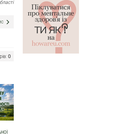
бласті
ис
рів:
0
АНОЇ