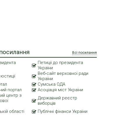
 посилання
Всі посилання
зидента
Петиції до президента
України
Веб-сайт верховної ради
 юстиції
України
ртал
Сумська ОДА
ний портал
Асоціація міст України
ий центр з
Державний реєстр
ової
виборців
ькій області
Публічні фінанси України