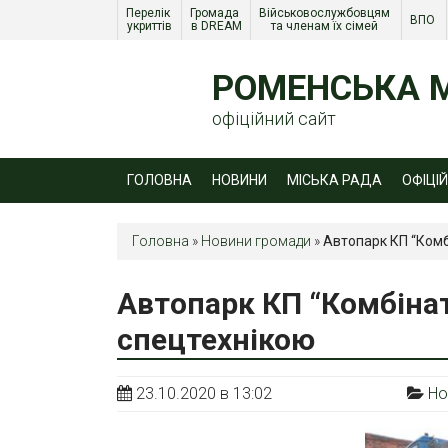
Перелік 
Громада 
Військовослужбовцям 
ВПО 
укриттів
в DREAM
та членам їх сімей 
РОМЕНСЬКА М
офіційний сайт
ГОЛОВНА
НОВИНИ
МІСЬКА РАДА
ОФІЦІ
Головна
»
Новини громади
»
Автопарк КП “Комб
Автопарк КП “Комбіна
спецтехнікою
23.10.2020 в 13:02
Но