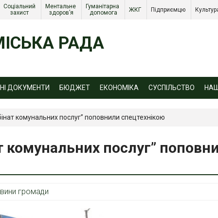
Соціальний 
Ментальне 
Гуманітарна 
ЖКГ 
Підприємцю 
Культур
захист 
здоров’я
допомога
ІСЬКА РАДА
ЙНІ ДОКУМЕНТИ
БЮДЖЕТ
ЕКОНОМІКА
СУСПІЛЬСТВО
НА
інат комунальних послуг” поповнили спецтехнікою
т комунальних послуг” поповн
вини громади