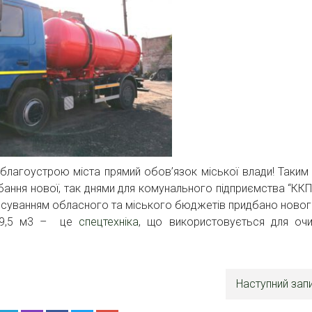
 благоустрою міста прямий обов’язок міської влади! Таким
дбання нової, так днями для комунального підприємства “ККП
нансуванням обласного та міського бюджетів придбано ново
м 9,5 м3 – це
спецтехніка
, що використовується для оч
Наступний зап