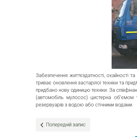
Забезпечення життєздатності, охайності та
триває оновлення застарілої техніки та при
придбано нову одиницю техніки. За співфі
(автомобіль мулосос) цистерна об’ємо
резервуарів з водою або стічними водами.
Попередній запис