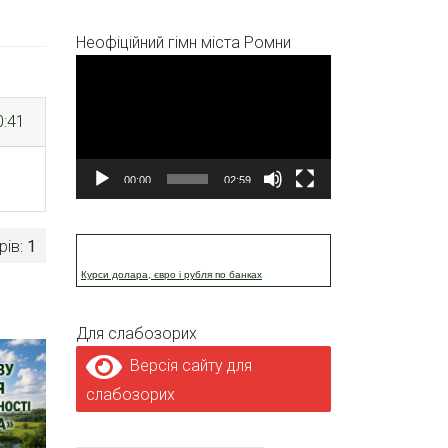
Неофіційний гімн міста Ромни
Відеопрогравач
0:41
00:00
02:59
рів:
1
Курси долара, євро і рубля по банках
Для слабозорих
Версія сайту для
слабозорих