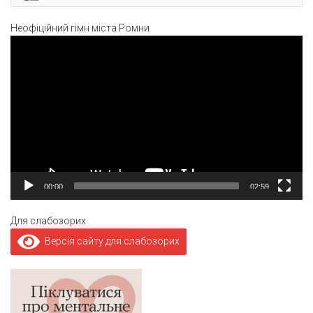
Неофіційний гімн міста Ромни
Відеопрогравач
00:00
02:59
Для слабозорих
Версія сайту для слабозорих