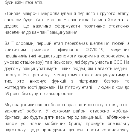
будинків-інтернатів.
«Триває макро- і мікропланування першого і другого етапу,
загалом буде п’ять етапів», – зазначила Галина Хомета та
додала, що важливо сформувати позитивне ставлення
населення до кампанії вакцинування.
За її словами, перший етап передбачає щеплення людей із
критичним ризиком інфікування COVID-19, медичних
працівників (які надають допомогу хворим на коронавірус в
умовах стаціонару) та військових, які беруть участь в ООС. На
другому вакцинуватимуть інших людей, які надають медичні
послуги. На третьому і четвертому етапах вакцинуватимуть
тих, хто виконує функції з підтримки безпеки та
життєдіяльності держави. На п’ятому етапі — людей віком до
59 років без супутніх захворювань.
Медпрацівники нашої області наразі активно готуються до цієї
важливої роботи. У кожному районі створено мобільні
бригади, що будуть діяти весь період вакцинації. Найближчим
часом усі члени мобільних бригад пройдуть спеціальну
підготовку щодо проведення щеплень проти коронавірусу.