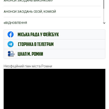
АНОНСИ ЗАСІДАНЬ ВИКОНКОМУ
АНОНСИ ЗАСІДАНЬ СЕСІЙ, КОМІСІЙ
єВІДНОВЛЕННЯ
ЦНАП м. Ромни
Неофіційний гімн міста Ромни
Відеопрогравач