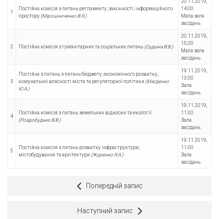
20.11.2019,
Постійна комісія з питань регламенту, законності, інформаційного
14.00
1
простору
(Мірошниченко В.Я.)
Мала зала
засідань
20.11.2019,
15.00
2
Постійна комісія з гуманітарних та соціальних питань
(Судьїна В.В.)
Мала зала
засідань
19.11.2019,
Постійна з питань з питань бюджету, економічного розвитку,
13.00
3
комунальної власності міста та регуляторної політики
(Магденко
Зала
Ю.А.)
засідань
19.11.2019,
Постійна комісія з питань земельних відносин та екології
11.00
4
(Роздобудько В.В.)
Зала
засідань
19.11.2019,
Постійна комісія з питань розвитку інфраструктури,
11.00
5
містобудування та архітектури
(Журенко Я.А.)
Зала
засідань
Попередній запис
Наступний запис