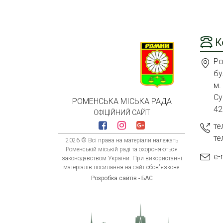
К
Ро
бу
м.
Су
РОМЕНСЬКА МІСЬКА РАДА
42
ОФІЦІЙНИЙ САЙТ
те
те
2026 © Всі права на матеріали належать
Роменській міській раді та охороняються
e-
законодавством України. При використанні
матеріалів посилання на сайт обов'язкове.
Розробка сайтів - БАС