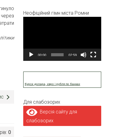
гинуло
Неофіційний гімн міста Ромни
 через
Відеопрогравач
 втрати
літики
00:00
02:59
Курси долара, євро і рубля по банках
ис
Для слабозорих
Версія сайту для
слабозорих
рів:
0