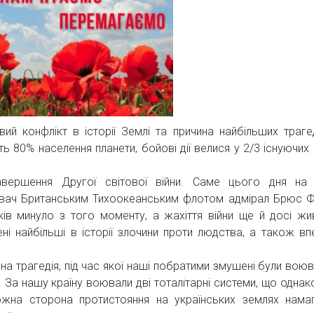
вий конфлікт в історії Землі та причина найбільших траге
сть 80% населення планети, бойові дії велися у 2/3 існуючих
авершення Другої світової війни. Саме цього дня на
дувач Британським Тихоокеанським флотом адмірал Брюс 
оків минуло з того моменту, а жахіття війни ще й досі жи
нені найбільші в історії злочини проти людства, а також вп
ьна трагедія, під час якої наші побратими змушені були воюв
ів. За нашу країну воювали дві тоталітарні системи, що одна
жна сторона протистояння на українських землях нама