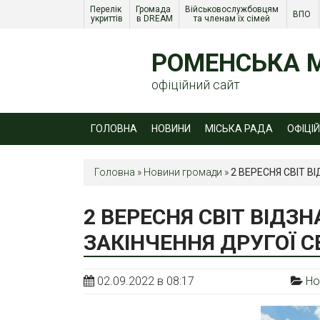
Перелік 
Громада 
Військовослужбовцям 
ВПО 
укриттів
в DREAM
та членам їх сімей 
РОМЕНСЬКА М
офіційний сайт
ГОЛОВНА
НОВИНИ
МІСЬКА РАДА
ОФІЦІ
Головна
»
Новини громади
»
2 ВЕРЕСНЯ СВІТ В
2 ВЕРЕСНЯ СВІТ ВІДЗН
ЗАКІНЧЕННЯ ДРУГОЇ С
02.09.2022 в 08:17
Но