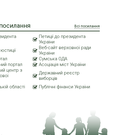
 посилання
Всі посилання
зидента
Петиції до президента
України
Веб-сайт верховної ради
 юстиції
України
ртал
Сумська ОДА
ний портал
Асоціація міст України
ий центр з
Державний реєстр
ової
виборців
ькій області
Публічні фінанси України