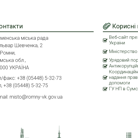
онтакти
Корисні
Веб-сайт пре
менська міська рада
України
львар Шевченка, 2
Міністерство
 Ромни,
мська обл.,
Урядовий по
Антикорупцій
000 УКРАЇНА
Координаційн
надання прав
л/факс: +38 (05448) 5-32-73
допомоги
л, +38 (05448) 5-32-75
ГУ НП в Сумс
mail: misto@romny-vk.gov.ua