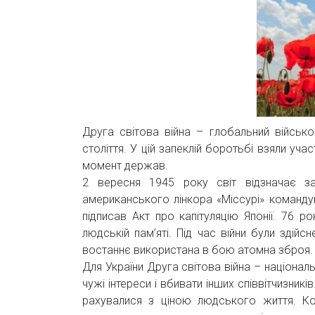
Друга світова війна – глобальний військо
століття. У цій запеклій боротьбі взяли уча
момент держав.
2 вересня 1945 року світ відзначає з
американського лінкора «Міссурі» коман
підписав Акт про капітуляцію Японії. 76 р
людській пам’яті. Під час війни були здійс
востаннє використана в бою атомна зброя.
Для України Друга світова війна – націонал
чужі інтереси і вбивати інших співвітчизник
рахувалися з ціною людського життя. Ко