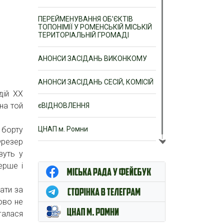
ПЕРЕЙМЕНУВАННЯ ОБ’ЄКТІВ
ТОПОНІМІЇ У РОМЕНСЬКІЙ МІСЬКІЙ
ТЕРИТОРІАЛЬНІЙ ГРОМАДІ
АНОНСИ ЗАСІДАНЬ ВИКОНКОМУ
АНОНСИ ЗАСІДАНЬ СЕСІЙ, КОМІСІЙ
дій ХХ
 на той
єВІДНОВЛЕННЯ
 борту
ЦНАП м. Ромни
Фрезер
вуть у
ерше і
ати за
ково не
галася