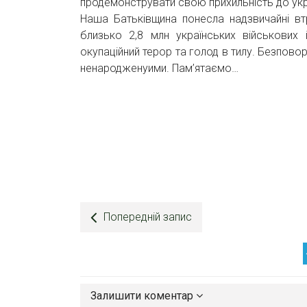
продемонструвати свою прихильність до укр
Наша Батьківщина понесла надзвичайні втр
близько 2,8 млн українських військових і
окупаційний терор та голод в тилу. Безповор
ненародженуими. Пам’ятаємо…
Попередній запис
Залишити коментар