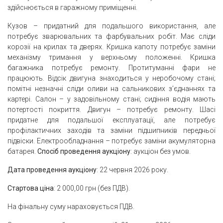
здійснюється в гаражному приміщенні.
Кузов – придатний для подальшого використання, але
потребує зварювальних та фарбувальних робіт. Має сліди
корозії на крилах та дверях. Кришка капоту потребує заміни
механізму тримання у верхньому положенні. Кришка
багажника потребує ремонту. Протитуманні фари не
працюють. Відсік двигуна знаходиться у неробочому стані;
помітні незначні сліди оливи на сальникових з’єднаннях та
картері. Салон – у задовільному стані; сидіння водія мають
потертості покриття. Двигун – потребує ремонту. Шасі
придатне для подальшої експлуатації, але потребує
профілактичних заходів та заміни підшипників передньої
підвіски. Електрообладнання – потребує заміни акумуляторна
батарея.
Спосіб проведення аукціону
: аукціон без умов.
Дата проведення аукціону
: 22 червня 2026 року.
Стартова ціна
: 2 000,00 грн (без ПДВ).
На фінальну суму нараховується ПДВ.