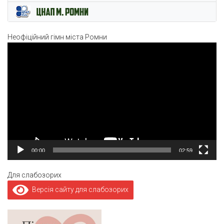
Неофіційний гімн міста Ромни
Відеопрогравач
00:00
02:59
Для слабозорих
Версія сайту для слабозорих