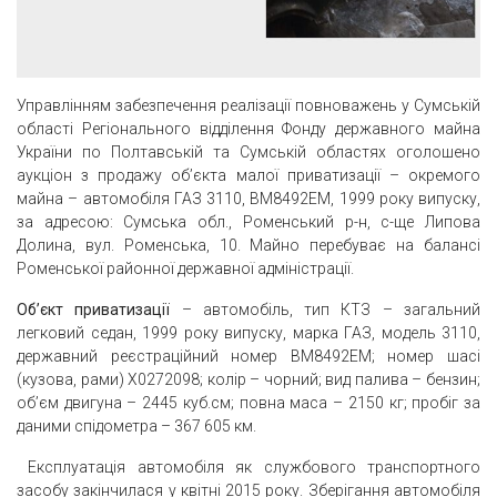
Управлінням забезпечення реалізації повноважень у Сумській
області Регіонального відділення Фонду державного майна
України по Полтавській та Сумській областях оголошено
аукціон з продажу об’єкта малої приватизації – окремого
майна – автомобіля ГАЗ 3110, ВМ8492ЕМ, 1999 року випуску,
за адресою: Сумська обл., Роменський р-н, с-ще Липова
Долина, вул. Роменська, 10. Майно перебуває на балансі
Роменської районної державної адміністрації.
Об’єкт приватизації
– автомобіль, тип КТЗ – загальний
легковий седан, 1999 року випуску, марка ГАЗ, модель 3110,
державний реєстраційний номер ВМ8492ЕМ; номер шасі
(кузова, рами) Х0272098; колір – чорний; вид палива – бензин;
об’єм двигуна – 2445 куб.см; повна маса – 2150 кг; пробіг за
даними спідометра – 367 605 км.
Експлуатація автомобіля як службового транспортного
засобу закінчилася у квітні 2015 року. Зберігання автомобіля