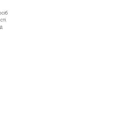
осіб
сті.
ід