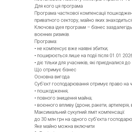
Для кого ця програма
Програма часткової компенсації пошкоджен
приватного сектору, майно яких знаходиться
Ключова ідея програми – бізнес заздалегідь
воєнних ризиків.
Програма:
• не компенсує вже наявні збитки;
• поширюється лише на події після 01.01.2026
• діє тільки для учасників, які приєдналися д
Що отримує бізнес
Основна вигода
Суб’єкт господарювання отримує право на ча
• пошкодження;
• повного знищення майна;
• воєнного впливу (дрони, ракети, артилерія
Максимальний сукупний ліміт компенсації:
до 30 млн грн на одного суб’єкта господар
Яке майно можна включити