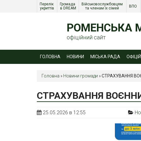
Перелік 
Громада 
Військовослужбовцям 
ВПО 
укриттів
в DREAM
та членам їх сімей 
РОМЕНСЬКА М
офіційний сайт
ГОЛОВНА
НОВИНИ
МІСЬКА РАДА
ОФІЦІ
Головна
»
Новини громади
»
СТРАХУВАННЯ ВОЄ
СТРАХУВАННЯ ВОЄННИ
25.05.2026 в 12:55
Но