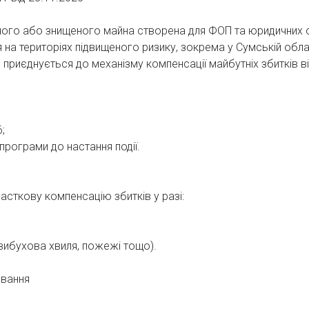
ого або знищеного майна створена для ФОП та юридичних 
 на територіях підвищеного ризику, зокрема у Сумській обла
 приєднується до механізму компенсації майбутніх збитків в
;
о програми до настання події.
сткову компенсацію збитків у разі:
, вибухова хвиля, пожежі тощо).
ювання