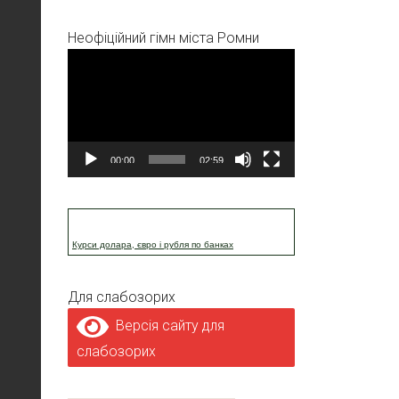
Неофіційний гімн міста Ромни
Відеопрогравач
00:00
02:59
Курси долара, євро і рубля по банках
Для слабозорих
Версія сайту для
слабозорих