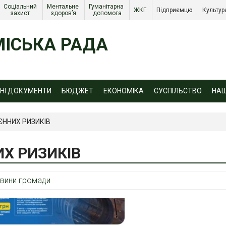
Соціальний 
Ментальне 
Гуманітарна 
ЖКГ 
Підприємцю 
Культур
захист 
здоров’я
допомога
ІСЬКА РАДА
ЙНІ ДОКУМЕНТИ
БЮДЖЕТ
ЕКОНОМІКА
СУСПІЛЬСТВО
НА
ННИХ РИЗИКІВ
Х РИЗИКІВ
вини громади