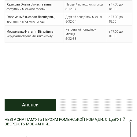
Юракова Олена В’
ячеславівна,
Перший понеділок місяця
з 17.00 до
заступник міського голови
5-12-07
18.00
Оврамець В
’ячеслав Леонідович,
Другий понеділок місяця
з 17.00 до
заступник міського голови
5-32-64
18.00
Четвертий понеділок
Москаленко Наталія Віталіївна,
з 17.00 до
місяця
керуючий справами виконкому
18.00
5-32-83
Анонси
НЕЗГАСНА ПАМ’ЯТЬ ГЕРОЯМ РОМЕНСЬКОЇ ГРОМАДИ: О ДЕВ’ЯТІЙ
ЗБЕРЕЖІТЬ МОВЧАННЯ…