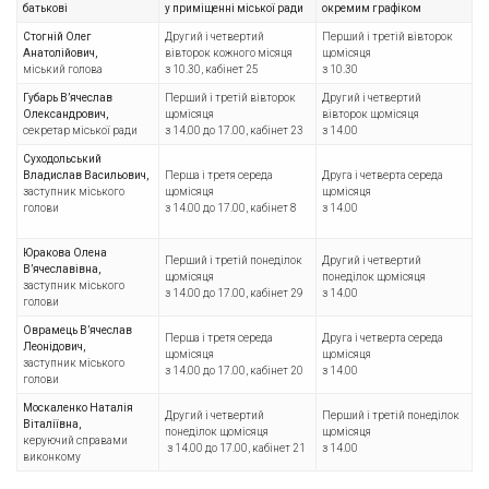
батькові
у приміщенні міської ради
окремим графіком
Стогній Олег
Другий і четвертий
Перший і третій вівторок
Анатолійович,
вівторок кожного місяця
щомісяця
міський голова
з 10.30, кабінет 25
з 10.30
Губарь В’
ячеслав
Перший і третій вівторок
Другий і четвертий
Олександрович,
щомісяця
вівторок щомісяця
секретар міської ради
з 14.00 до 17.00, кабінет 23
з 14.00
Суходольський
Владислав Васильович,
Перша і третя середа
Друга і четверта середа
заступник міського
щомісяця
щомісяця
голови
з 14.00 до 17.00, кабінет 8
з 14.00
Юракова Олена
Перший і третій понеділок
Другий і четвертий
В’
ячеславівна,
щомісяця
понеділок щомісяця
заступник міського
з 14.00 до 17.00, кабінет 29
з 14.00
голови
Оврамець В
’ячеслав
Перша і третя середа
Друга і четверта середа
Леонідович,
щомісяця
щомісяця
заступник міського
з 14.00 до 17.00, кабінет 20
з 14.00
голови
Москаленко Наталія
Другий і четвертий
Перший і третій понеділок
Віталіївна,
понеділок щомісяця
щомісяця
керуючий справами
з 14.00 до 17.00, кабінет 21
з 14.00
виконкому