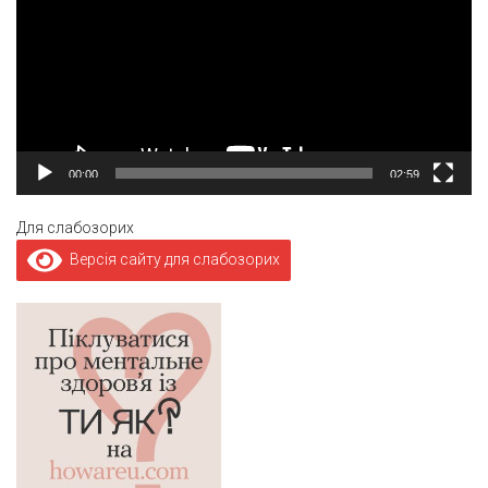
00:00
02:59
Для слабозорих
Версія сайту для слабозорих