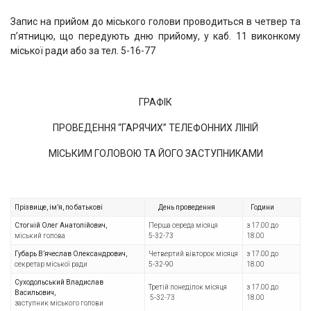
Запис на прийом до міського голови проводиться в четвер та
п’ятницю, що передують дню прийому, у каб. 11 виконкому
міської ради
або за тел. 5-16-77
ГРАФІК
ПРОВЕДЕННЯ “ГАРЯЧИХ” ТЕЛЕФОННИХ ЛІНІЙ
МІСЬКИМ ГОЛОВОЮ ТА ЙОГО ЗАСТУПНИКАМИ
Прізвище, ім’я, по батькові
День проведення
Години
Стогній Олег Анатолійович,
Перша середа місяця
з 17.00 до
міський голова
5-32-73
18.00
Губарь В’
ячеслав Олександрович,
Четвертий вівторок місяця
з 17.00 до
секретар міської ради
5-32-90
18.00
Суходольський Владислав
Третій понеділок місяця
з 17.00 до
Васильович,
5-32-73
18.00
заступник міського голови