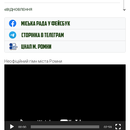
єВІДНОВЛЕННЯ
ЦНАП м. Ромни
Неофіційний гімн міста Ромни
Відеопрогравач
00:00
02:59